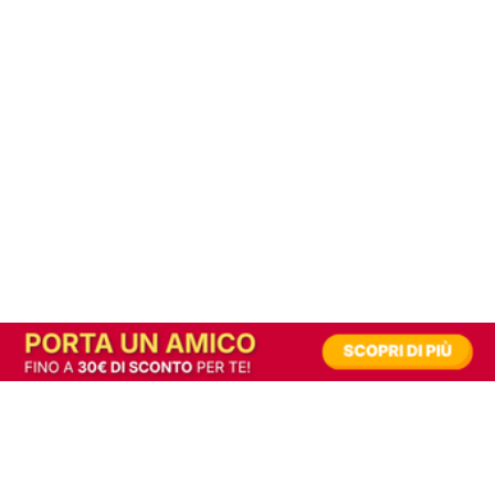
In alternativa, prova la versione digitale!
|
Abbonati
Contribuisci a mantenere questo sito gratuito
Riusciamo a fornire informazione gratuita grazie alla pubblicità erogata dai nostri
partner.
Accettando i consensi richiesti permetti ai nostri partner di creare un'esperienza