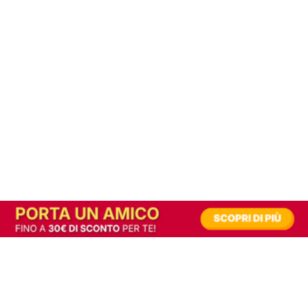
In alternativa, prova la versione digitale!
|
Abbonati
Contribuisci a mantenere questo sito gratuito
Riusciamo a fornire informazione gratuita grazie alla pubblicità erogata dai nostri
partner.
Accettando i consensi richiesti permetti ai nostri partner di creare un'esperienza