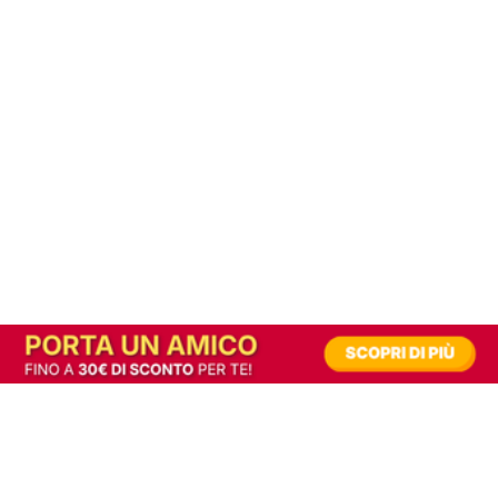
In alternativa, prova la versione digitale!
|
Abbonati
Contribuisci a mantenere questo sito gratuito
Riusciamo a fornire informazione gratuita grazie alla pubblicità erogata dai nostri
partner.
Accettando i consensi richiesti permetti ai nostri partner di creare un'esperienza