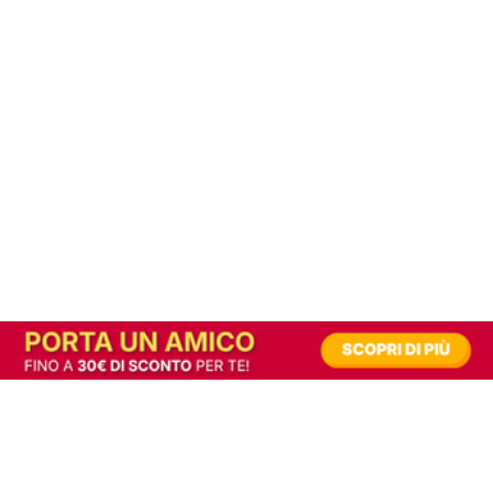
In alternativa, prova la versione digitale!
|
Abbonati
Contribuisci a mantenere questo sito gratuito
Riusciamo a fornire informazione gratuita grazie alla pubblicità erogata dai nostri
partner.
Accettando i consensi richiesti permetti ai nostri partner di creare un'esperienza