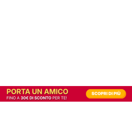
In alternativa, prova la versione digitale!
|
Abbonati
Contribuisci a mantenere questo sito gratuito
Riusciamo a fornire informazione gratuita grazie alla pubblicità erogata dai nostri
partner.
Accettando i consensi richiesti permetti ai nostri partner di creare un'esperienza