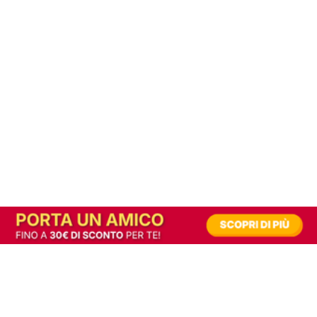
In alternativa, prova la versione digitale!
|
Abbonati
Contribuisci a mantenere questo sito gratuito
Riusciamo a fornire informazione gratuita grazie alla pubblicità erogata dai nostri
partner.
Accettando i consensi richiesti permetti ai nostri partner di creare un'esperienza