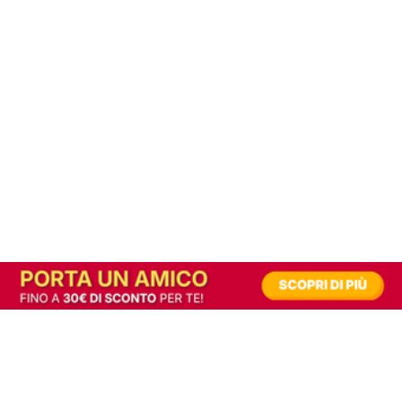
In alternativa, prova la versione digitale!
|
Abbonati
Contribuisci a mantenere questo sito gratuito
Riusciamo a fornire informazione gratuita grazie alla pubblicità erogata dai nostri
partner.
Accettando i consensi richiesti permetti ai nostri partner di creare un'esperienza