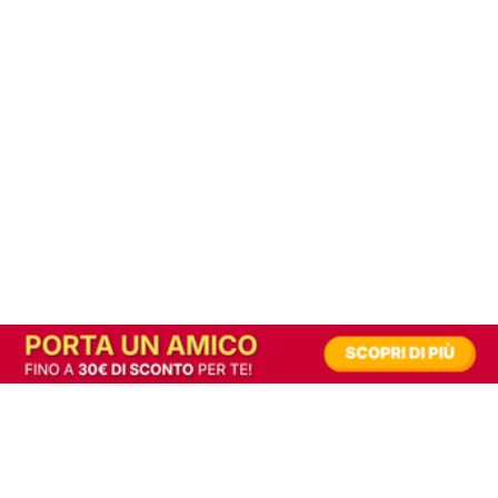
In alternativa, prova la versione digitale!
|
Abbonati
Contribuisci a mantenere questo sito gratuito
Riusciamo a fornire informazione gratuita grazie alla pubblicità erogata dai nostri
partner.
Accettando i consensi richiesti permetti ai nostri partner di creare un'esperienza