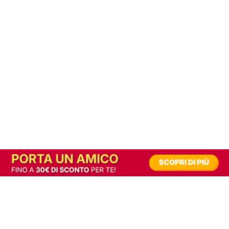
In alternativa, prova la versione digitale!
|
Abbonati
Contribuisci a mantenere questo sito gratuito
Riusciamo a fornire informazione gratuita grazie alla pubblicità erogata dai nostri
partner.
Accettando i consensi richiesti permetti ai nostri partner di creare un'esperienza