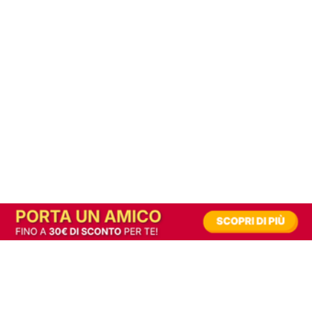
In alternativa, prova la versione digitale!
|
Abbonati
Contribuisci a mantenere questo sito gratuito
Riusciamo a fornire informazione gratuita grazie alla pubblicità erogata dai nostri
partner.
Accettando i consensi richiesti permetti ai nostri partner di creare un'esperienza