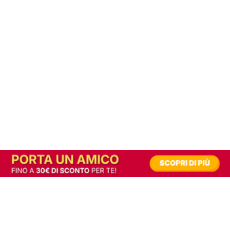
In alternativa, prova la versione digitale!
|
Abbonati
Contribuisci a mantenere questo sito gratuito
Riusciamo a fornire informazione gratuita grazie alla pubblicità erogata dai nostri
partner.
Accettando i consensi richiesti permetti ai nostri partner di creare un'esperienza