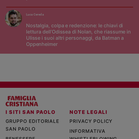
Luca Cereda
Nostalgia, colpa e redenzione: le chiavi di
lettura dell’Odissea di Nolan, che riassume in
Ulisse i suoi altri personaggi, da Batman a
Oppenheimer
I SITI SAN PAOLO
NOTE LEGALI
GRUPPO EDITORIALE
PRIVACY POLICY
SAN PAOLO
INFORMATIVA
BENESSERE
WHISTLEBLOWING