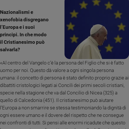
e
giovani
Nazionalismi e
Adolescenza
xenofobia disgregano
Bioetica
l’Europa e i suoi
principi. In che modo
il Cristianesimo può
Vai
salvarla?
«Al centro del Vangelo c’è la persona del Figlio che si è fatto
Riflessioni
uomo per noi. Questo dà valore a ogni singola persona
umana: il concetto di persona è stato definito proprio grazie ai
Foto
dibattiti cristologici legati ai Concili dei primi secoli cristiani,
specie nella stagione che va dal Concilio di Nicea (325) a
Video
quello di Calcedonia (451). Il cristianesimo può aiutare
l’Europa a non smarrire se stessa testimoniando la dignità di
Podcast
ogni essere umano e il dovere del rispetto che ne consegue
nei confronti di tutti. Si pensi alle enormi ricadute che questo
Privacy