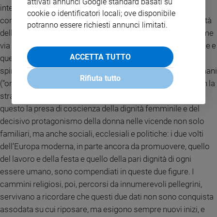
attivati annunci Google standard basati su
intere regioni, educando al lavoro assiduo e dignitoso,
cookie o identificatori locali; ove disponibile
congiunto alla lode di Dio in cui si esprime e cresce la dignità
potranno essere richiesti annunci limitati.
della creatura, immagine del Creatore. L’idea del lavoro come
via di realizzazione di sé e di collaborazione al bene comune e
ACCETTA TUTTO
quella della necessità di coltivare sempre la dimensione
spirituale della vita per essere e volersi autenticamente umani
Rifiuta tutto
(“ora et labora”) sono frutto di questa presenza diffusa. Con la
straordinaria figura di Santa Caterina si aggiunge a tutto
questo la presa di coscienza della dignità femminile e del
decisivo protagonismo della donna nelle vicende non solo
familiari, ma anche sociali, ecclesiali e politiche: i due volti
dell’Europa moderna, in parte ancora da promuovere, quello
del lavoro e della festa e quello della pari dignità di ogni
essere umano, sono compendiati in queste due figure. I
cammini religiosi, poi, percorsi da innumerevoli pellegrini,
servivano a ricordare che questi due dati non sono conquista
assodata su cui riposare, ma esigono sempre nuovi inizi, e