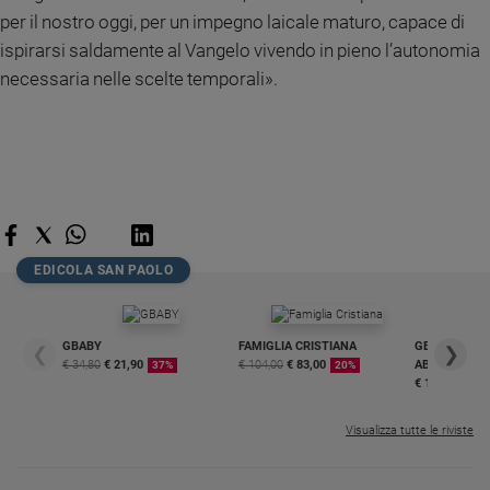
per il nostro oggi, per un impegno laicale maturo, capace di
ispirarsi saldamente al Vangelo vivendo in pieno l’autonomia
necessaria nelle scelte temporali».
EDICOLA SAN PAOLO
GBABY
FAMIGLIA CRISTIANA
GBABY DIGITA
❮
❯
€ 34,80
€ 21,90
€ 104,00
€ 83,00
ABBONAMEN
37%
20%
€ 16,99
Visualizza tutte le riviste