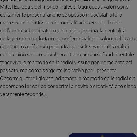
Mittel Europa e del mondo inglese. Oggi questi valori sono
Sanremo
certamente presenti, anche se spesso mescolati a loro
2026
espressioni riduttive o strumentali: ad esempio, il ruolo
Cinema,
Tv
dell’uomo subordinato a quello della tecnica, la centralità
e
della persona tradotta in autoreferenzialità, il valore del lavoro
streaming
equiparato a efficacia produttiva o esclusivamente a valori
Libri
economici e commerciali, ecc. Ecco perché è fondamentale
Musica
tener viva la memoria delle radici vissuta non come dato del
Arte
passato, ma come sorgente ispirativa per il presente.
Occorre aiutare i giovani ad amare la memoria delle radici e a
Famiglia
ed
sapersene far carico per aprirsi a novità e creatività che siano
educazione
veramente feconde».
Genitori
e
figli
Nonni
Coppia
Scuola