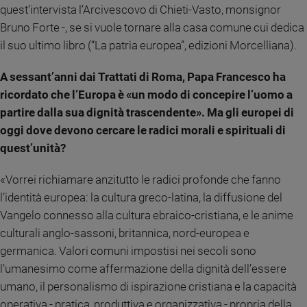
quest’intervista l’Arcivescovo di Chieti-Vasto, monsignor
Ambiente
e
Bruno Forte -, se si vuole tornare alla casa comune cui dedica
Creato
il suo ultimo libro (“La patria europea”, edizioni Morcelliana).
Volontariato
Diritti
A sessant’anni dai Trattati di Roma, Papa Francesco ha
Aziende
ricordato che l’Europa è «un modo di concepire l’uomo a
di
partire dalla sua dignità trascendente». Ma gli europei di
valore
oggi dove devono cercare le radici morali e spirituali di
Caso
quest’unità?
della
settimana
«Vorrei richiamare anzitutto le radici profonde che fanno
Migranti
l’identità europea: la cultura greco-latina, la diffusione del
Diversità
Vangelo connesso alla cultura ebraico-cristiana, e le anime
e
inclusione
culturali anglo-sassoni, britannica, nord-europea e
Costume
germanica. Valori comuni impostisi nei secoli sono
l’umanesimo come affermazione della dignità dell’essere
Cultura
umano, il personalismo di ispirazione cristiana e la capacità
e
spettacoli
operativa - pratica, produttiva e organizzativa - propria della