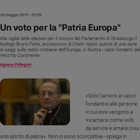
Chiesa
Chiesa
24 maggio 2019 • 09:59
Fede
Un voto per la "Patria Europa"
e
spiritualità
Alla vigilia delle elezioni per il rinnovo del Parlamento di Strasburgo Il
teologo Bruno Forte, arcivescovo di Chieti Vasto, autore di una serie
Santi
di saggi sulle radici cristiane dell'Europa, ci illustra i valori fondanti del
Devozione
Vecchio Continente
e
Agnese Pellegrini
fede
Parola
del
giorno
«Solo l’amore ai valori
Santo
del
fondanti e alle persone
giorno
in cui essi vengono a
incarnarsi come volti
Società
da servire e amare crea
e
valori
uno spirito di patria». Non ci sono scorciatoie - spiega in