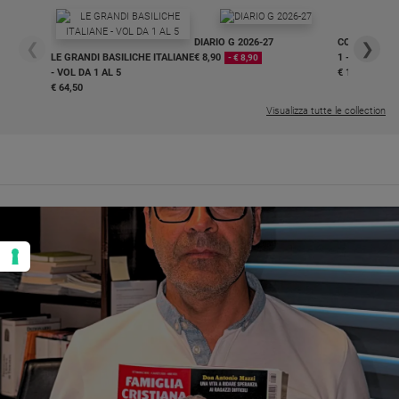
DIARIO G 2026-27
COLLANA ARS
❮
❯
LE GRANDI BASILICHE ITALIANE
€ 8,90
1 - 2
- € 8,90
- VOL DA 1 AL 5
€ 18,50
€ 64,50
Visualizza tutte le collection