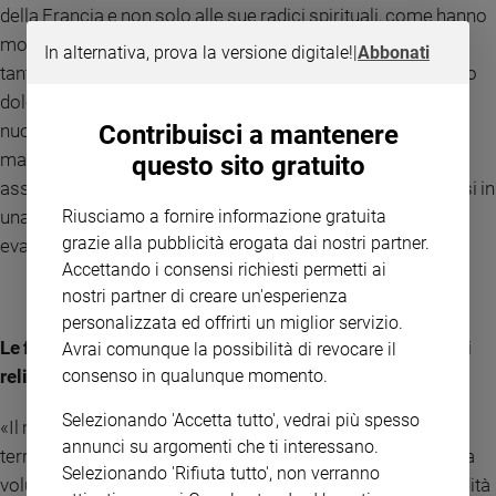
della Francia e non solo alle sue radici spirituali, come hanno
mostrato le tante dichiarazioni delle voci più disparate e le
In alternativa, prova la versione digitale!
|
Abbonati
tante iniziative di preghiera; al tempo stesso, proprio questo
dolore ha fatto emergere una nostalgia e ha stimolato a un
Contribuisci a mantenere
nuovo impegno, non solo a ricostruire la Chiesa materiale,
ma anche e in modo speciale - specie nei credenti un po’
questo sito gratuito
assopiti o rinunciatari di fronte al secolarismo - a rilanciarsi in
Riusciamo a fornire informazione gratuita
una nuo
va tensione spirituale che solleciti una nuova
grazie alla pubblicità erogata dai nostri partner.
evangelizzazione».
Accettando i consensi richiesti permetti ai
nostri partner di creare un'esperienza
personalizzata ed offrirti un miglior servizio.
Le figure di San Benedetto, di santa Caterina e i cammini
Avrai comunque la possibilità di revocare il
consenso in qualunque momento.
religiosi hanno plasmato l’Europa. In che modo?
Selezionando 'Accetta tutto', vedrai più spesso
«Il monachesimo benedettino, col suo radicamento
annunci su argomenti che ti interessano.
territoriale dovuto alla “stabilitas loci” richiesta dalla Regola
Selezionando 'Rifiuta tutto', non verranno
voluta dal Santo Fondatore, ha di fatto plasmato in profondità