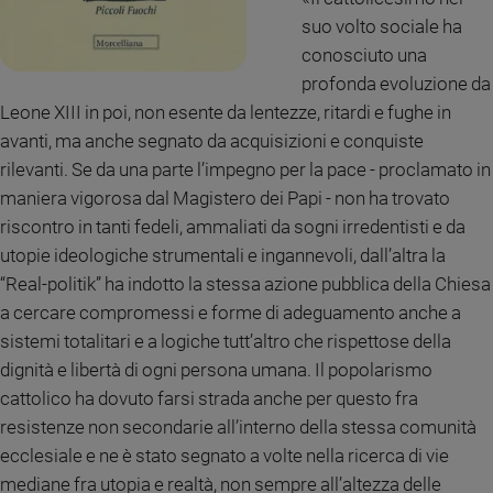
suo volto sociale ha
conosciuto una
profonda evoluzione da
Leone XIII in poi, non esente da lentezze, ritardi e fughe in
avanti, ma anche segnato da acquisizioni e conquiste
rilevanti. Se da una parte l’impegno per la pace - proclamato in
maniera vigorosa dal Magistero dei Papi - non ha trovato
riscontro in tanti fedeli, ammaliati da sogni irredentisti e da
utopie ideologiche strumentali e ingannevoli, dall’altra la
“Real-politik” ha indotto la stessa azione pubblica della Chiesa
a cercare compromessi e forme di adeguamento anche a
sistemi totalitari e a logiche tutt’altro che rispettose della
dignità e libertà di ogni persona umana. Il popolarismo
cattolico ha dovuto farsi strada anche per questo fra
resistenze non secondarie all’interno della stessa comunità
ecclesiale e ne è stato segnato a volte nella ricerca di vie
mediane fra utopia e realtà, non sempre all’altezza delle