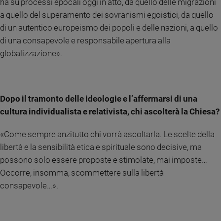
ha su processi epocali oggi in atto, da quello delle migrazioni
Policy
a quello del superamento dei sovranismi egoistici, da quello
di un autentico europeismo dei popoli e delle nazioni, a quello
Chi
di una consapevole e responsabile apertura alla
siamo
globalizzazione».
Contatti
Dopo il tramonto delle ideologie e l’affermarsi di una
Pubblicità
cultura individualista e relativista, chi ascolterà la Chiesa?
Registrati
«Come sempre anzitutto chi vorrà ascoltarla. Le scelte della
libertà e la sensibilità etica e spirituale sono decisive, ma
Redazione
possono solo essere proposte e stimolate, mai imposte…
Occorre, insomma, scommettere sulla libertà
Social
consapevole…».