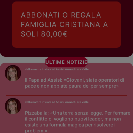
ABBONATI O REGALA
FAMIGLIA CRISTIANA A
SOLI 80,00€
ULTIME NOTIZIE
dalla nostra inviata ad Assisi Annachiara Valle
Il Papa ad Assisi: «Giovani, siate operatori di
pace e non abbiate paura del per sempre»
dalla nostra inviata ad Assisi Annachiara Valle
Pizzaballa: «Una terra senza legge. Per fermare
il conflitto ci vogliono nuovi leader, ma non
esiste una formula magica per risolvere i
problemi»