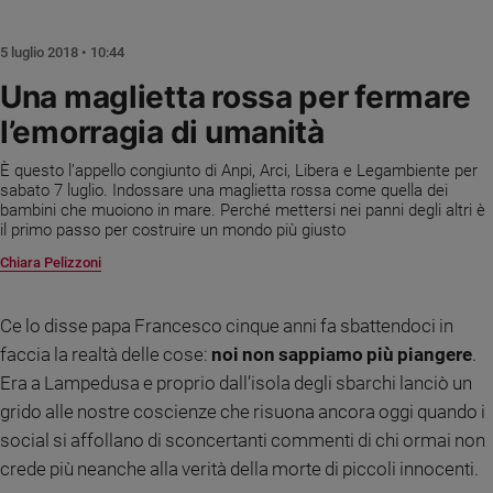
Chiesa
Chiesa
5 luglio 2018 • 10:44
Fede
Una maglietta rossa per fermare
e
l’emorragia di umanità
spiritualità
Santi
È questo l’appello congiunto di Anpi, Arci, Libera e Legambiente per
Devozione
sabato 7 luglio. Indossare una maglietta rossa come quella dei
bambini che muoiono in mare. Perché mettersi nei panni degli altri è
e
il primo passo per costruire un mondo più giusto
fede
Chiara Pelizzoni
Parola
del
giorno
Ce lo disse papa Francesco cinque anni fa sbattendoci in
Santo
faccia la realtà delle cose:
noi non sappiamo più piangere
.
del
Era a Lampedusa e proprio dall’isola degli sbarchi lanciò un
giorno
grido alle nostre coscienze che risuona ancora oggi quando i
Società
social si affollano di sconcertanti commenti di chi ormai non
e
crede più neanche alla verità della morte di piccoli innocenti.
valori