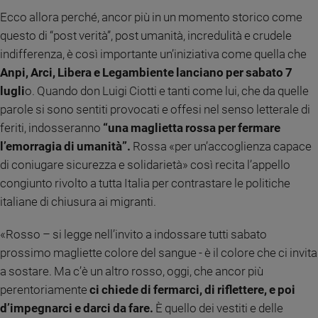
Ambiente
Ecco allora perché, ancor più in un momento storico come
e
questo di “post verità”, post umanità, incredulità e crudele
Creato
indifferenza, è così importante un’iniziativa come quella che
Volontariato
Anpi, Arci, Libera e Legambiente lanciano per sabato 7
Diritti
lugli
o. Quando don Luigi Ciotti e tanti come lui, che da quelle
Aziende
parole si sono sentiti provocati e offesi nel senso letterale di
di
valore
feriti, indosseranno
“una maglietta rossa per fermare
Caso
l’emorragia di umanità”.
Rossa «per un’accoglienza capace
della
di coniugare sicurezza e solidarietà» così recita l’appello
settimana
congiunto rivolto a tutta Italia per contrastare le politiche
Migranti
italiane di chiusura ai migranti.
Diversità
e
«Rosso – si legge nell’invito a indossare tutti sabato
inclusione
prossimo magliette colore del sangue - è il colore che ci invita
Costume
a sostare. Ma c’è un altro rosso, oggi, che ancor più
Cultura
perentoriamente
ci chiede di fermarci, di riflettere, e poi
e
d’impegnarci e darci da fare.
È quello dei vestiti e delle
spettacoli