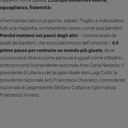
l’appello- non è questa.
L’Europa moderna è libertà,
e
uguaglianza, fraternità
».
giovani
Adolescenza
«Fermiamoci allora un giorno, sabato 7 luglio, e indossiamo
Bioetica
tutti una maglietta, un indumento rosso, come quei bambini.
Perché mettersi nei panni degli altri
– cominciando da
quelli dei bambini, che sono patrimonio dell’umanità –
è il
Vai
primo passo per costruire un mondo più giusto
, dove
riconoscersi diversi come persone e uguali come cittadini»,
sottoscrivono la presidente nazionale Anpi Carla Nespolo, il
Riflessioni
presidente di Libera e del gruppo Abele don Luigi Ciotti, la
presidente nazionale Arci Francesca Chiavacci, il presidente
Foto
nazionale di Legambiente Stefano Ciafani e il giornalista
Francesco Viviano.
Video
Podcast
Privacy