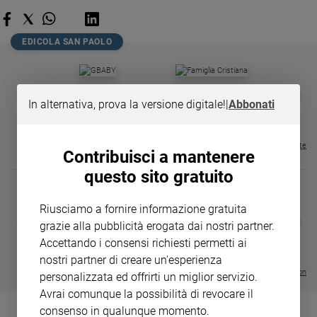
Policy
EDICOLA SAN PAOLO
Chi
siamo
GBABY
FAMIGLIA CRISTIANA
GBABY DIGITA
❮
❯
In alternativa, prova la versione digitale!
|
Abbonati
€ 34,80
€ 21,90
€ 104,00
€ 83,00
ABBONAMEN
37%
20%
Contatti
€ 16,99
Pubblicità
Visualizza tutte le riviste
Contribuisci a mantenere
questo sito gratuito
Registrati
Riusciamo a fornire informazione gratuita
Redazione
DIARIO G 2026-27
COLLANA ARS
❮
❯
grazie alla pubblicità erogata dai nostri partner.
LE GRANDI BASILICHE ITALIANE
€ 8,90
1 - 2
- € 8,90
Accettando i consensi richiesti permetti ai
- VOL DA 1 AL 5
€ 18,50
€ 64,50
Social
nostri partner di creare un'esperienza
Visualizza tutte le collection
personalizzata ed offrirti un miglior servizio.
Avrai comunque la possibilità di revocare il
consenso in qualunque momento.