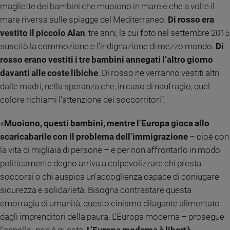
magliette dei bambini che muoiono in mare e che a volte il
Sanremo
mare riversa sulle spiagge del Mediterraneo.
Di rosso era
2026
vestito il piccolo Alan
, tre anni, la cui foto nel settembre 2015
Cinema,
suscitò la commozione e l’indignazione di mezzo mondo.
Di
Tv
rosso erano vestiti i tre bambini annegati l’altro giorno
e
streaming
davanti alle coste libiche
. Di rosso ne verranno vestiti altri
Libri
dalle madri, nella speranza che, in caso di naufragio, quel
Musica
colore richiami l’attenzione dei soccorritori”.
Arte
«
Muoiono, questi bambini, mentre l’Europa gioca allo
Famiglia
scaricabarile con il problema dell’immigrazione
– cioè con
ed
la vita di migliaia di persone – e per non affrontarlo in modo
educazione
politicamente degno arriva a colpevolizzare chi presta
Genitori
soccorsi o chi auspica un’accoglienza capace di coniugare
e
figli
sicurezza e solidarietà. Bisogna contrastare questa
Nonni
emorragia di umanità, questo cinismo dilagante alimentato
Coppia
dagli imprenditori della paura. L’Europa moderna – prosegue
Scuola