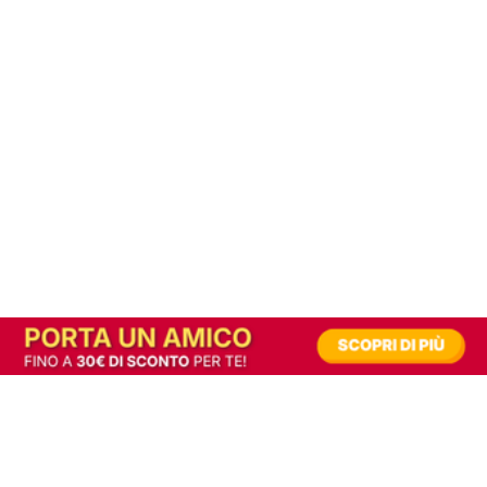
In alternativa, prova la versione digitale!
|
Abbonati
Contribuisci a mantenere questo sito gratuito
Riusciamo a fornire informazione gratuita grazie alla pubblicità erogata dai nostri
partner.
Accettando i consensi richiesti permetti ai nostri partner di creare un'esperienza