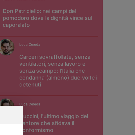
Don Patriciello: nei campi del
pomodoro dove la dignità vince sul
caporalato
Luca Cereda
Carceri sovraffollate, senza
ventilatori, senza lavoro e
senza scampo: l'Italia che
condanna (almeno) due volte i
detenuti
Luca Cereda
Guccini, l'ultimo viaggio del
cantore che sfidava il
conformismo