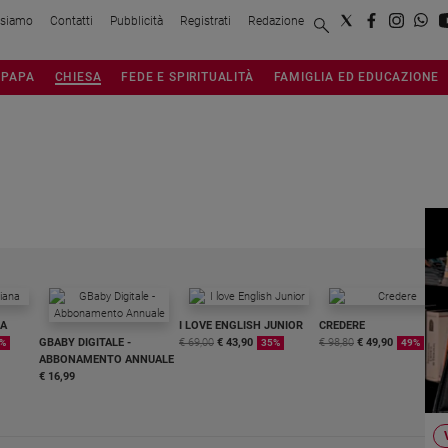
 siamo
Contatti
Pubblicità
Registrati
Redazione
PAPA
CHIESA
FEDE E SPIRITUALITÀ
FAMIGLIA ED EDUCAZIONE
NA
I LOVE ENGLISH JUNIOR
CREDERE
GBABY DIGITALE -
€ 69,00
€ 43,90
€ 98,80
€ 49,90
%
35%
49%
ABBONAMENTO ANNUALE
€ 16,99