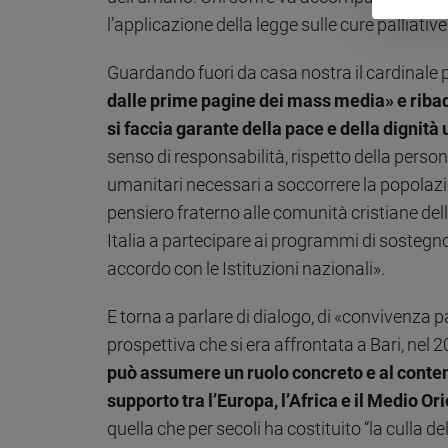
l’applicazione della legge sulle cure palliative
Policy
Guardando fuori da casa nostra il cardinale po
Chi
dalle prime pagine dei mass media» e ribad
siamo
si faccia garante della pace e della dignit
senso di responsabilità, rispetto della perso
Contatti
umanitari necessari a soccorrere la popolaz
pensiero fraterno alle comunità cristiane dell
Pubblicità
Italia a partecipare ai programmi di sostegno
accordo con le Istituzioni nazionali».
Registrati
E torna a parlare di dialogo, di «convivenza pac
Redazione
prospettiva che si era affrontata a Bari, nel 
può assumere un ruolo concreto e al conte
Social
supporto tra l’Europa, l’Africa e il Medio Or
quella che per secoli ha costituito “la culla de