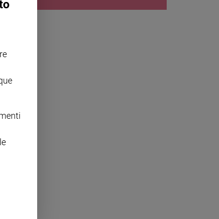
to
re
nque
omenti
le