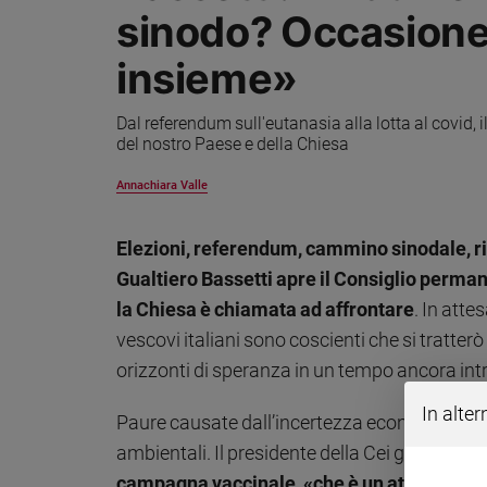
sinodo? Occasion
Sanremo
2026
insieme»
Cinema,
Tv
Dal referendum sull'eutanasia alla lotta al covid, i
e
del nostro Paese e della Chiesa
streaming
Libri
Annachiara Valle
Musica
Arte
Elezioni, referendum, cammino sinodale, rip
Gualtiero Bassetti apre il Consiglio perman
Famiglia
ed
la Chiesa è chiamata ad affrontare
. In atte
educazione
vescovi italiani sono coscienti che si tratte
Genitori
orizzonti di speranza in un tempo ancora intr
e
figli
In alter
Paure causate dall’incertezza economica, d
Nonni
ambientali. Il presidente della Cei guarda a 
Coppia
campagna vaccinale, «che è un atto d’amore»
Scuola