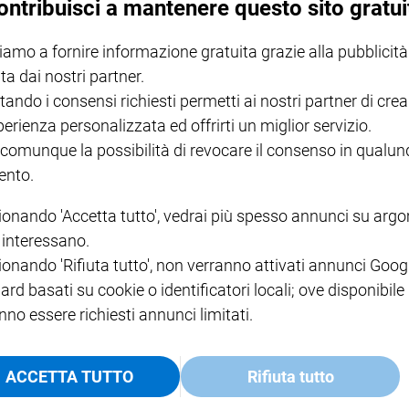
ontribuisci a mantenere questo sito gratui
vaguardare, dei
posti di lavoro che mancano e delle
uovo Rapporto Caritas su povertà ed esclusione sociale
iamo a fornire informazione gratuita grazie alla pubblicità
ri del 2020 si è rivolto ai Centri Caritas anche nel
ta dai nostri partner.
to ambivalente: da una parte, può essere indice dei
tando i consensi richiesti permetti ai nostri partner di crea
mostra che ancora non si è tornati ai livelli pre-crisi in cui
perienza personalizzata ed offrirti un miglior servizio.
iale. È dunque
fondamentale che i benefici della
 comunque la possibilità di revocare il consenso in qualu
nto.
o da ridurre – e non accrescere – le disuguaglianze
ndemia»
. Il cardinale chiede di non perdere «l’occasione
ionando 'Accetta tutto', vedrai più spesso annunci su arg
r i figli
una dotazione finanziaria adeguata al
i interessano.
ata a svolgere» per scaldarsi «dal freddo dell’inverno
ionando 'Rifiuta tutto', non verranno attivati annunci Goog
eferendum per depenalizzare l’omicidio del
ard basati su cookie o identificatori locali; ove disponibile
pressione di compassione nell’aiutare a morire,
ma il
nno essere richiesti annunci limitati.
ichilista in cui non trovano più spazio né la speranza
dalle motivazioni di chi ha firmato per il referendum, è la
ACCETTA TUTTO
Rifiuta tutto
ria propone una soluzione che rappresenta una sconfitta
ato a ritrovare ragioni di vita; occorre chiedere