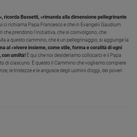
 ricorda Bassetti, «rimanda alla dimensione pellegrinante
, cui ci richiama Papa Francesco e che in Evangelii Gaudium
i che prendono l’iniziativa, che si coinvolgono, che
Ma a questo cammino, che è un pellegrinaggio, si aggiunge la
ma al «vivere insieme, come stile, forma e coralità di ogni
, con umiltà!
È qui che noi desideriamo collocarci e il Papa
nto di ciascuno. È questo il Cammino che vogliamo compiere
nze, le tristezze e le angosce degli uomini d’oggi, dei poveri