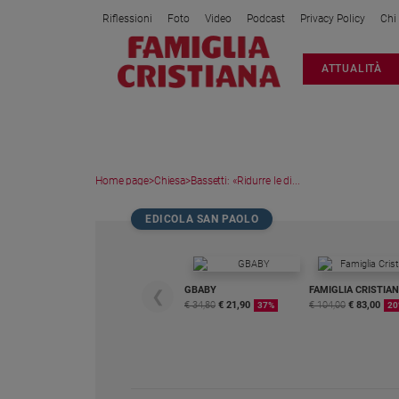
Riflessioni
Foto
Video
Podcast
Privacy Policy
Chi
Attualità
ATTUALITÀ
Italia
Cronaca
Politica
Mondo
Home page
>
Chiesa
>
Bassetti: «Ridurre le di...
Economia
Legalità
EDICOLA SAN PAOLO
e
giustizia
Sport
GBABY
FAMIGLIA CRISTIA
❮
Interviste
€ 34,80
€ 21,90
€ 104,00
€ 83,00
37%
20
Papa
Papa