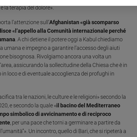
 e la terapia del dolore».
rta l’attenzione sull’
Afghanistan «già scomparso
isce «l’appello alla Comunità internazionale perché
à umana
. A chi detiene il potere oggi a Kabul chiediamo
na umana e impegno a garantire l’accesso degli aiuti
ione bisognosa. Rivolgiamo ancora una volta un
’area, assicurando la sollecitudine della Chiesa che è in
 in loco e di eventuale accoglienza dei profughi in
ifica tra le nazioni, le culture e le religioni» secondo la
2020, e secondo la quale «
il bacino del Mediterraneo
mpo simbolico di avvicinamento e di reciproco
iente
, per una pace che torni a germinare a partire da
ll’umanità”». Un incontro, quello di Bari, che si ripeterà a