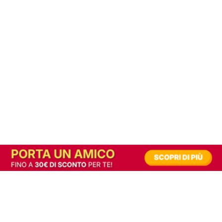
In alternativa, prova la versione digitale!
|
Abbonati
Contribuisci a mantenere questo sito gratuito
Riusciamo a fornire informazione gratuita grazie alla pubblicità erogata dai nostri
partner.
Accettando i consensi richiesti permetti ai nostri partner di creare un'esperienza