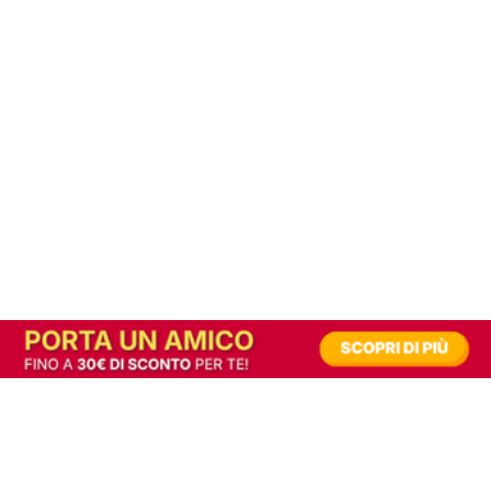
In alternativa, prova la versione digitale!
|
Abbonati
Contribuisci a mantenere questo sito gratuito
Riusciamo a fornire informazione gratuita grazie alla pubblicità erogata dai nostri
partner.
Accettando i consensi richiesti permetti ai nostri partner di creare un'esperienza