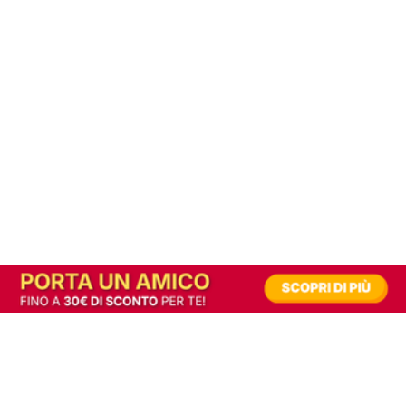
In alternativa, prova la versione digitale!
|
Abbonati
Contribuisci a mantenere questo sito gratuito
Riusciamo a fornire informazione gratuita grazie alla pubblicità erogata dai nostri
partner.
Accettando i consensi richiesti permetti ai nostri partner di creare un'esperienza