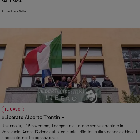
per la pace
e
Annachiara Valle
giovani
Adolescenza
Bioetica
Vai
Riflessioni
Foto
Video
IL CASO
«Liberate Alberto Trentini»
Podcast
Un anno fa, il 15 novembre, il cooperante italiano veniva arrestato in
Venezuela. Anche l'Azione cattolica punta i riflettori sulla vicenda e chiede il
Privacy
rilascio del nostro connazionale