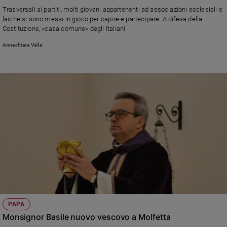
Chiesa
Trasversali ai partiti, molti giovani appartenenti ad associazioni ecclesiali e
Chiesa
laiche si sono messi in gioco per capire e partecipare. A difesa della
Costituzione, «casa comune» degli italiani
Fede
Annachiara Valle
e
spiritualità
Santi
Devozione
e
fede
Parola
del
giorno
Santo
del
giorno
Società
PAPA
e
Monsignor Basile nuovo vescovo a Molfetta
valori