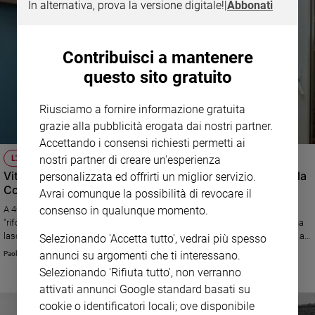
In alternativa, prova la versione digitale!
|
Abbonati
Contribuisci a mantenere
questo sito gratuito
Riusciamo a fornire informazione gratuita
grazie alla pubblicità erogata dai nostri partner.
Accettando i consensi richiesti permetti ai
L'ANNIVERSARIO
nostri partner di creare un'esperienza
Vittorio Bachelet, mio nonno servitore del Vangelo e della
personalizzata ed offrirti un miglior servizio.
Costituzione
Avrai comunque la possibilità di revocare il
A 40 anni dall'omicidio parla il nipote del vicepresidente del Csm e
consenso in qualunque momento.
"rifondatore" dell'Azione cattolica che fu ucciso dalle Brigate Rosse. «Ci ha
lasciato in eredità uno sguardo positivo sul tempo in cui siamo chiamati a
Selezionando 'Accetta tutto', vedrai più spesso
vivere». Qui sopra: Vittorio Bachelet, 35 anni, che porta lo stesso nome del
annunci su argomenti che ti interessano.
Paolo Rappellino
nonno, con la moglie, Camilla Colzani, 31 anni (foto di Ugo Zamborlini)
Selezionando 'Rifiuta tutto', non verranno
attivati annunci Google standard basati su
cookie o identificatori locali; ove disponibile