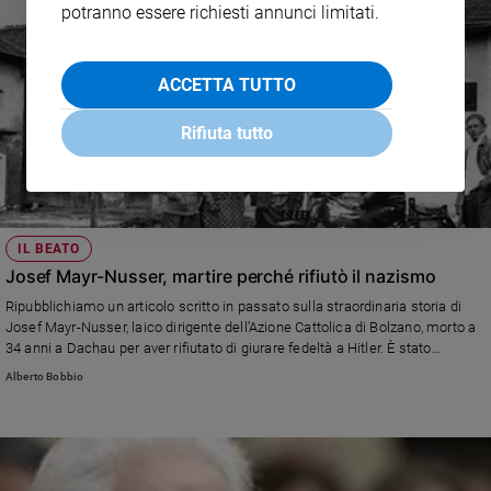
potranno essere richiesti annunci limitati.
ACCETTA TUTTO
Rifiuta tutto
IL BEATO
Josef Mayr-Nusser, martire perché rifiutò il nazismo
Ripubblichiamo un articolo scritto in passato sulla straordinaria storia di
Josef Mayr-Nusser, laico dirigente dell’Azione Cattolica di Bolzano, morto a
34 anni a Dachau per aver rifiutato di giurare fedeltà a Hitler. È stato
beatificato il 18 marzo 2017.
Alberto Bobbio