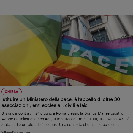
Policy
Chi
siamo
Contatti
Pubblicità
Registrati
Redazione
CHIESA
Istituire un Ministero della pace: è l’appello di oltre 30
associazioni, enti ecclesiali, civili e laici
Social
Si sono incontrati il 24 giugno a Roma presso la Domus Mariae ospiti di
Azione Cattolica che con Acli, la fondazione Fratelli Tutti, la Giovanni XXIII è
stata tra i promotori dell’incontro. Una richiesta che ha il sapore della
profezia e l’amara consapevolezza dell’urgenza. In sintonia con Leone
Vittoria Prisciandaro