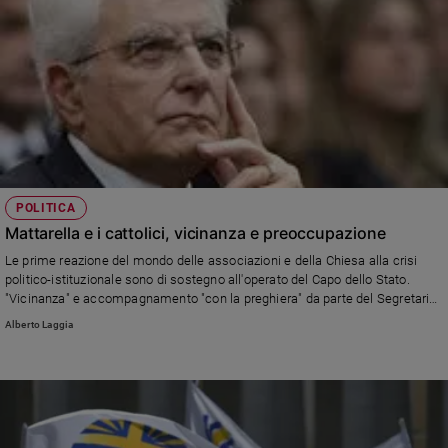
POLITICA
Mattarella e i cattolici, vicinanza e preoccupazione
Le prime reazione del mondo delle associazioni e della Chiesa alla crisi
politico-istituzionale sono di sostegno all'operato del Capo dello Stato.
"Vicinanza" e accompagnamento "con la preghiera" da parte del Segretario
generale della Cei, monsignor Nunzio Galantino. "Stima e gratitudine"
Alberto Laggia
esprime l'Azione Cattolica, che richiama la politica a rimettere al primo
posto il "bene comune".