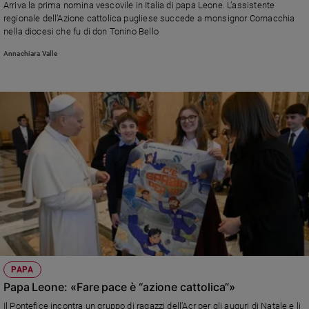
Arriva la prima nomina vescovile in Italia di papa Leone. L’assistente
Ambiente
regionale dell’Azione cattolica pugliese succede a monsignor Cornacchia
e
nella diocesi che fu di don Tonino Bello
Creato
Annachiara Valle
Volontariato
Diritti
Aziende
di
valore
Caso
della
settimana
Migranti
Diversità
e
inclusione
Costume
PAPA
Cultura
Papa Leone: «Fare pace è “azione cattolica”»
e
spettacoli
Il Pontefice incontra un gruppo di ragazzi dell’Acr per gli auguri di Natale e li