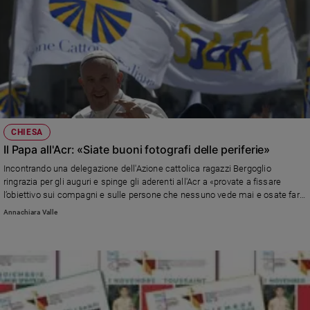
CHIESA
Il Papa all'Acr: «Siate buoni fotografi delle periferie»
Incontrando una delegazione dell'Azione cattolica ragazzi Bergoglio
ringrazia per gli auguri e spinge gli aderenti all'Acr a «provate a fissare
l’obiettivo sui compagni e sulle persone che nessuno vede mai e osate fare
il primo passo per incontrarle, donare loro un po’ del vostro tempo, un
Annachiara Valle
sorriso, un gesto di tenerezza».