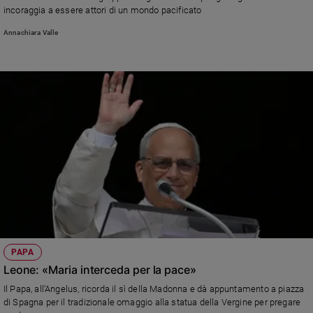
incoraggia a essere attori di un mondo pacificato
Sanremo
2026
Annachiara Valle
Cinema,
Tv
e
streaming
Libri
Musica
Arte
Famiglia
ed
educazione
Genitori
e
PAPA
figli
Leone: «Maria interceda per la pace»
Nonni
Il Papa, all’Angelus, ricorda il sì della Madonna e dà appuntamento a piazza
Coppia
di Spagna per il tradizionale omaggio alla statua della Vergine per pregare
Scuola