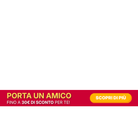
In alternativa, prova la versione digitale!
|
Abbonati
Contribuisci a mantenere questo sito gratuito
Riusciamo a fornire informazione gratuita grazie alla pubblicità erogata dai nostri
partner.
Accettando i consensi richiesti permetti ai nostri partner di creare un'esperienza