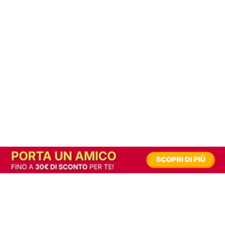
In alternativa, prova la versione digitale!
|
Abbonati
Contribuisci a mantenere questo sito gratuito
Riusciamo a fornire informazione gratuita grazie alla pubblicità erogata dai nostri
partner.
Accettando i consensi richiesti permetti ai nostri partner di creare un'esperienza