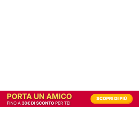
In alternativa, prova la versione digitale!
|
Abbonati
Contribuisci a mantenere questo sito gratuito
Riusciamo a fornire informazione gratuita grazie alla pubblicità erogata dai nostri
partner.
Accettando i consensi richiesti permetti ai nostri partner di creare un'esperienza