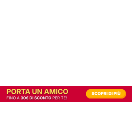
In alternativa, prova la versione digitale!
|
Abbonati
Contribuisci a mantenere questo sito gratuito
Riusciamo a fornire informazione gratuita grazie alla pubblicità erogata dai nostri
partner.
Accettando i consensi richiesti permetti ai nostri partner di creare un'esperienza