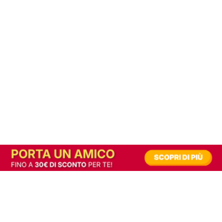
In alternativa, prova la versione digitale!
|
Abbonati
Contribuisci a mantenere questo sito gratuito
Riusciamo a fornire informazione gratuita grazie alla pubblicità erogata dai nostri
partner.
Accettando i consensi richiesti permetti ai nostri partner di creare un'esperienza