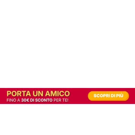
In alternativa, prova la versione digitale!
|
Abbonati
Contribuisci a mantenere questo sito gratuito
Riusciamo a fornire informazione gratuita grazie alla pubblicità erogata dai nostri
partner.
Accettando i consensi richiesti permetti ai nostri partner di creare un'esperienza