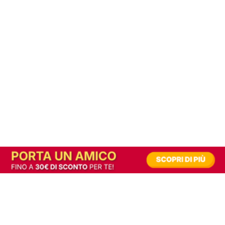
In alternativa, prova la versione digitale!
|
Abbonati
Contribuisci a mantenere questo sito gratuito
Riusciamo a fornire informazione gratuita grazie alla pubblicità erogata dai nostri
partner.
Accettando i consensi richiesti permetti ai nostri partner di creare un'esperienza