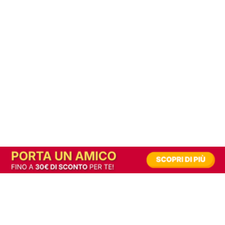
In alternativa, prova la versione digitale!
|
Abbonati
Contribuisci a mantenere questo sito gratuito
Riusciamo a fornire informazione gratuita grazie alla pubblicità erogata dai nostri
partner.
Accettando i consensi richiesti permetti ai nostri partner di creare un'esperienza