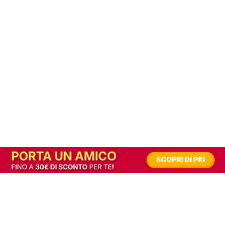
In alternativa, prova la versione digitale!
|
Abbonati
Contribuisci a mantenere questo sito gratuito
Riusciamo a fornire informazione gratuita grazie alla pubblicità erogata dai nostri
partner.
Accettando i consensi richiesti permetti ai nostri partner di creare un'esperienza