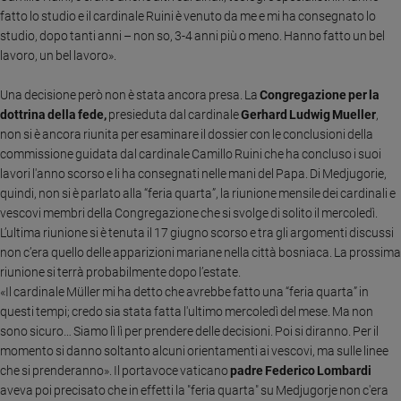
Ambiente
fatto lo studio e il cardinale Ruini è venuto da me e mi ha consegnato lo
e
studio, dopo tanti anni – non so, 3-4 anni più o meno. Hanno fatto un bel
Creato
lavoro, un bel lavoro».
Volontariato
Una decisione però non è stata ancora presa. La
Congregazione per la
Diritti
dottrina della fede,
presieduta dal cardinale
Gerhard Ludwig Mueller
,
Aziende
non si è ancora riunita per esaminare il dossier con le conclusioni della
di
commissione guidata dal cardinale Camillo Ruini che ha concluso i suoi
valore
lavori l'anno scorso e li ha consegnati nelle mani del Papa. Di Medjugorie,
Caso
quindi, non si è parlato alla “feria quarta”, la riunione mensile dei cardinali e
della
vescovi membri della Congregazione che si svolge di solito il mercoledì.
settimana
L’ultima riunione si è tenuta il 17 giugno scorso e tra gli argomenti discussi
Migranti
non c’era quello delle apparizioni mariane nella città bosniaca.
La prossima
Diversità
riunione si terrà probabilmente dopo l’estate.
e
«Il cardinale Müller mi ha detto che avrebbe fatto una “feria quarta” in
inclusione
questi tempi; credo sia stata fatta l'ultimo mercoledì del mese. Ma non
Costume
sono sicuro… Siamo lì lì per prendere delle decisioni. Poi si diranno. Per il
momento si danno soltanto alcuni orientamenti ai vescovi, ma sulle linee
Cultura
che si prenderanno». Il portavoce vaticano
padre Federico Lombardi
e
aveva poi precisato che in effetti la "feria quarta" su Medjugorje non c'era
spettacoli