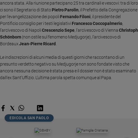
ancora stata. Alla riunione partecipano 25 tra cardinali e vescovi: tra di loro
Sanremo
ci sono il Segretario di Stato
Pietro Parolin
, il Prefetto della Congregazione
2026
per l'evangelizzazione dei popoli
Fernando Filoni
, il presidente del
Cinema,
Pontificio consiglio per i testi legislativi
Francesco Coccopalmerio
,
Tv
l'arcivescovo di Napoli
Crescenzio Sepe
, l'arcivescovo di Vienna
Christoph
e
Schönborn
(non ostile sul fenomeno Medjugorje), l'arcivescovo di
streaming
Bordeaux
Jean-Pierre Ricard
.
Libri
Le indiscrezioni di alcuni media di questi giorni che raccontano di un
Musica
presunto verdetto negativo su Medjugorje non sono fondate visto che
Arte
ancora nessuna decisione è stata presa e il dossier non è stato esaminato
dall’ex Sant’Uffizio. L’ultima parola spetta comunque al Papa.
Famiglia
ed
educazione
Genitori
e
figli
EDICOLA SAN PAOLO
Nonni
Coppia
Scuola