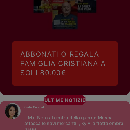
ABBONATI O REGALA
FAMIGLIA CRISTIANA A
SOLI 80,00€
ULTIME NOTIZIE
Giulia Cerqueti
Il Mar Nero al centro della guerra: Mosca
attacca le navi mercantili, Kyiv la flotta ombra
russa