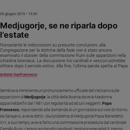
Chiesa
Chiesa
26 giugno 2015 • 13:30
Fede
Medjugorje, se ne riparla dopo
e
l'estate
spiritualità
Santi
Nonostante le indiscrezioni su presunte conclusioni, alla
Devozione
Congregazione per la dottrina della fede non è stato ancora
esaminato il dossier della commissione Ruini sulle apparizioni nella
e
cittadina bosniaca. La discussione tra cardinali e vescovi potrebbe
fede
slittare dopo il periodo estivo. Alla fine, l'ultima parola spetta al Papa
Parola
Antonio Sanfrancesco
del
giorno
Santo
Sembrava imminente un pronunciamento ufficiale del Vaticano sulle
del
apparizioni di
Medjugorje
, la città della Bosnia dove la Madonna
giorno
apparirebbe fin dal 1981 con regolarità ad alcuni veggenti.
Papa
Francesco
, rispondendo alla domanda di un giornalista sul volo di ritorno
Società
da Sarajevo, aveva detto: «Sul problema di Medjugorje Papa Benedetto
e
XVI, a suo tempo, aveva fatto una commissione presieduta dal cardinale
valori
Camillo Ruini; c’erano anche altri cardinali, teologi e specialisti lì. Hanno