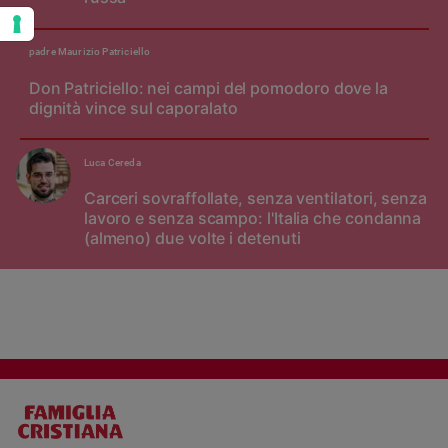
padre Maurizio Patriciello
Don Patriciello: nei campi del pomodoro dove la
dignità vince sul caporalato
Luca Cereda
Carceri sovraffollate, senza ventilatori, senza
lavoro e senza scampo: l'Italia che condanna
(almeno) due volte i detenuti