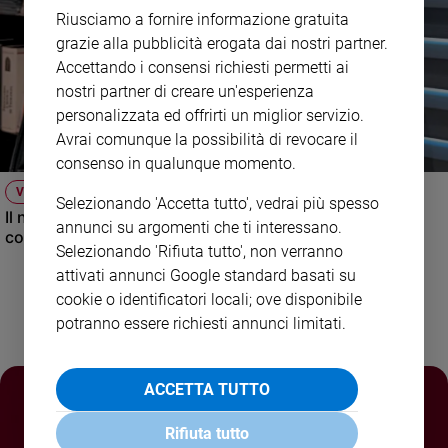
Riusciamo a fornire informazione gratuita
Policy
grazie alla pubblicità erogata dai nostri partner.
Accettando i consensi richiesti permetti ai
Chi
nostri partner di creare un'esperienza
siamo
personalizzata ed offrirti un miglior servizio.
Avrai comunque la possibilità di revocare il
Contatti
consenso in qualunque momento.
VIDEO
Selezionando 'Accetta tutto', vedrai più spesso
Pubblicità
Il nuovo numero di Famiglia Cristiana raccontato dal
annunci su argomenti che ti interessano.
condirettore.
Selezionando 'Rifiuta tutto', non verranno
Registrati
attivati annunci Google standard basati su
cookie o identificatori locali; ove disponibile
Redazione
potranno essere richiesti annunci limitati.
Social
ACCETTA TUTTO
Rifiuta tutto