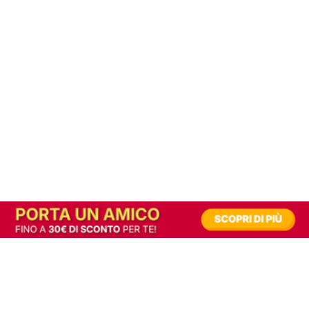
In alternativa, prova la versione digitale!
|
Abbonati
Contribuisci a mantenere questo sito gratuito
Riusciamo a fornire informazione gratuita grazie alla pubblicità erogata dai nostri
partner.
Accettando i consensi richiesti permetti ai nostri partner di creare un'esperienza