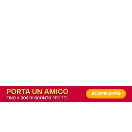
In alternativa, prova la versione digitale!
|
Abbonati
Contribuisci a mantenere questo sito gratuito
Riusciamo a fornire informazione gratuita grazie alla pubblicità erogata dai nostri
partner.
Accettando i consensi richiesti permetti ai nostri partner di creare un'esperienza