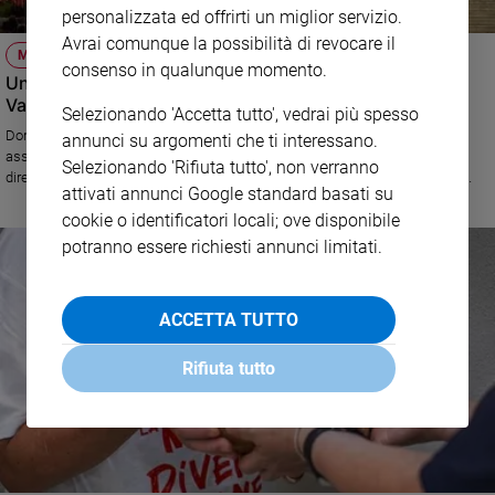
personalizzata ed offrirti un miglior servizio.
Avrai comunque la possibilità di revocare il
MUSICA E SOLIDARIETÀ
consenso in qualunque momento.
Una donna alla direzione del Concerto per i poveri in
Vaticano
Selezionando 'Accetta tutto', vedrai più spesso
Domani 15 dicembre 3.000 persone senza fissa dimora o indigenti
annunci su argomenti che ti interessano.
assisteranno nell'Aula Paolo VI a un concerto che vede alternarsi alla
Selezionando 'Rifiuta tutto', non verranno
direzione dell'orchestra Mons. Marco Frisina e Speranza Scappucci. Per
attivati annunci Google standard basati su
loro anche una cena e generi di conforto
cookie o identificatori locali; ove disponibile
potranno essere richiesti annunci limitati.
ACCETTA TUTTO
Rifiuta tutto