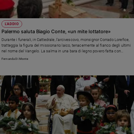
L'ADDIO
Palermo saluta Biagio Conte, «un mite lottatore»
Durante i funerali, in Cattedrale, l'arcivescovo, monsignor Corrado Lorefice,
tratteggia la figura del missionario laico, tenacemente al fianco degli ultimi
nel nome del Vangelo. La salma in una bara di legno povero fatta con
traversine di binari donate da ferrovieri e messe insieme da Arbi,
Fernanda Di Monte
sordomuto musulmano che lavora come falegname nella Missione di
Speranza e Carità