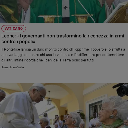
Policy
Chi
VATICANO
siamo
Leone: «I governanti non trasformino la ricchezza in armi
contro i popoli»
Contatti
Il Pontefice lancia un duro monito contro chi opprime il povero e lo sfrutta a
suo vantaggio e contro chi usa la violenza e l'indifferenza per sottomettere
Pubblicità
gli altri. Infine ricorda che i beni della Terra sono per tutti
Annachiara Valle
Registrati
Redazione
Social