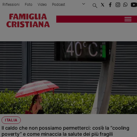
Riflessioni
Foto
Video
Podcast
Privacy Policy
Chi siamo
Contatti
Pubblicità
Attualità
Registrati
Redazione
Italia
POVERI
Cronaca
Politica
Mondo
Economia
Legalità
e
giustizia
Sport
Interviste
Papa
ITALIA
Papa
Il caldo che non possiamo permetterci: cos’è la “cooling
poverty” e come minaccia la salute dei più fragili