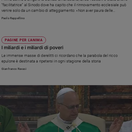
“facilitatrice” al Sinodo dove ha capito che il rinnovamento ecclesiale può
e
venire solo da un cambio di atteggiamento: «Non aver paura delle
giovani
differenze e adottare lo sguardo di chi abita le periferie»
Paolo Rappellino
Adolescenza
Bioetica
PAGINE PER L'ANIMA
I miliardi e i miliardi di poveri
Vai
Le immense masse di derelitti ci ricordano che la parabola del ricco
epulone è destinata a ripetersi in ogni stagione della storia
Gianfranco Ravasi
Riflessioni
Foto
Video
Podcast
Privacy