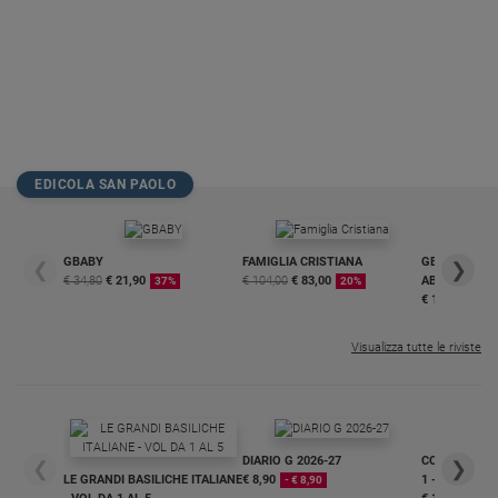
EDICOLA SAN PAOLO
GBABY
FAMIGLIA CRISTIANA
GBABY DIGITA
❮
❯
€ 34,80
€ 21,90
€ 104,00
€ 83,00
ABBONAMEN
37%
20%
€ 16,99
Visualizza tutte le riviste
DIARIO G 2026-27
COLLANA ARS
❮
❯
LE GRANDI BASILICHE ITALIANE
€ 8,90
1 - 2
- € 8,90