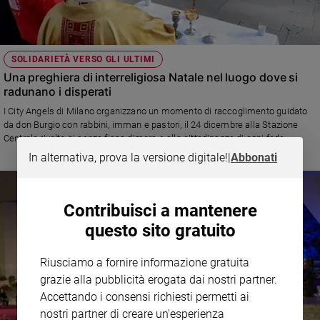
SOLIDARIETÀ VERSO GLI ULTIMI
Una preghiera di interreligiosa Natale nel luogo dove si
radunano i disperati
I City Angels di Milano organizzano un momento di raccoglimento guidato
da don Burgio con rabbini, imman e pastori, il 24 dicembre alla Stazione
Centrale rivolto ai senza fissa dimora e alla cittadinanza di ogni fede
religiosa
In alternativa, prova la versione digitale!
|
Abbonati
Contribuisci a mantenere
questo sito gratuito
Riusciamo a fornire informazione gratuita
grazie alla pubblicità erogata dai nostri partner.
Accettando i consensi richiesti permetti ai
nostri partner di creare un'esperienza