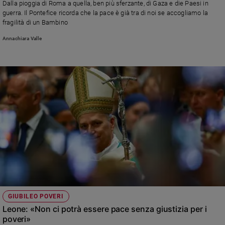
Dalla pioggia di Roma a quella, ben più sferzante, di Gaza e die Paesi in
Ambiente
guerra. Il Pontefice ricorda che la pace è già tra di noi se accogliamo la
e
fragilità di un Bambino
Creato
Annachiara Valle
Volontariato
Diritti
Aziende
di
valore
Caso
della
settimana
Migranti
Diversità
e
inclusione
Costume
GIUBILEO POVERI
Cultura
Leone: «Non ci potrà essere pace senza giustizia per i
e
poveri»
spettacoli