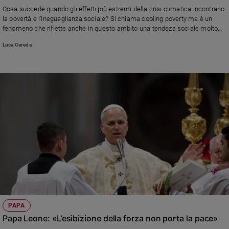
Chiesa
Cosa succede quando gli effetti più estremi della crisi climatica incontrano
Chiesa
la povertà e l’ineguaglianza sociale? Si chiama cooling poverty ma è un
fenomeno che riflette anche in questo ambito una tendeza sociale molto
nota.
Fede
Luca Cereda
e
spiritualità
Santi
Devozione
e
fede
Parola
del
giorno
Santo
del
giorno
Società
PAPA
e
Papa Leone: «L’esibizione della forza non porta la pace»
valori