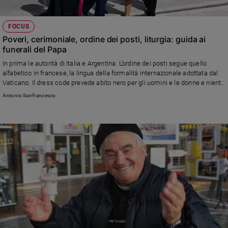
FOCUS
Poveri, cerimoniale, ordine dei posti, liturgia: guida ai
funerali del Papa
In prima le autorità di Italia e Argentina. L’ordine dei posti segue quello
alfabetico in francese, la lingua della formalità internazionale adottata dal
Vaticano. Il dress code prevede abito nero per gli uomini e le donne e niente
accessori. La liturgia prevede due suppliche finali, quella della diocesi di
Antonio Sanfrancesco
Roma e delle Chiese orientali. Una delegazione di poveri accoglierà il
Pontefice a Santa Maria Maggiore. Ecco come sarà l’ultimo addio a
Francesco