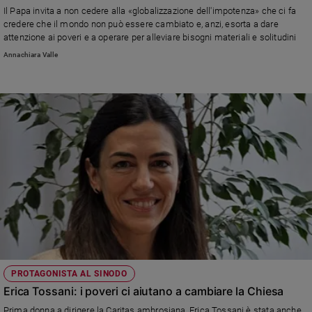
Il Papa invita a non cedere alla «globalizzazione dell'impotenza» che ci fa
Sanremo
credere che il mondo non può essere cambiato e, anzi, esorta a dare
2026
attenzione ai poveri e a operare per alleviare bisogni materiali e solitudini
Cinema,
Annachiara Valle
Tv
e
streaming
Libri
Musica
Arte
Famiglia
ed
educazione
Genitori
e
figli
Nonni
PROTAGONISTA AL SINODO
Erica Tossani: i poveri ci aiutano a cambiare la Chiesa
Coppia
Scuola
Prima donna a dirigere la Caritas ambrosiana, Erica Tossani è stata anche