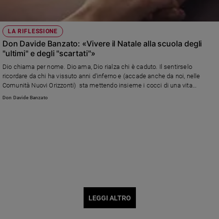
LA RIFLESSIONE
Don Davide Banzato: «Vivere il Natale alla scuola degli
"ultimi" e degli "scartati"»
Dio chiama per nome. Dio ama, Dio rialza chi è caduto. Il sentirselo
ricordare da chi ha vissuto anni d'inferno e (accade anche da noi, nelle
Comunità Nuovi Orizzonti) sta mettendo insieme i cocci di una vita
randagia rende la preghiera più intesa. Scuote una fede spesso tiepida e
Don Davide Banzato
abitudinaria
LEGGI ALTRO