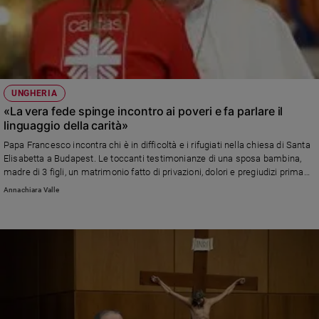
UNGHERIA
«La vera fede spinge incontro ai poveri e fa parlare il
linguaggio della carità»
Papa Francesco incontra chi è in difficoltà e i rifugiati nella chiesa di Santa
Elisabetta a Budapest. Le toccanti testimonianze di una sposa bambina,
madre di 3 figli, un matrimonio fatto di privazioni, dolori e pregiudizi prima
della rinascita, di profughi dall'Ucraina, di persone impegnate nel campo
Annachiara Valle
dell'accoglienza e dell'aiuto concreto a chi soffre. «L'indifferenza è una
peste», ricorda Bergoglio. I servizi della nostra inviata Annachiara Valle