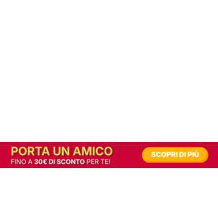
In alternativa, prova la versione digitale!
|
Abbonati
Contribuisci a mantenere questo sito gratuito
Riusciamo a fornire informazione gratuita grazie alla pubblicità erogata dai nostri
partner.
Accettando i consensi richiesti permetti ai nostri partner di creare un'esperienza