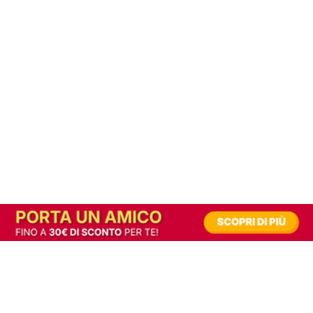
In alternativa, prova la versione digitale!
|
Abbonati
Contribuisci a mantenere questo sito gratuito
Riusciamo a fornire informazione gratuita grazie alla pubblicità erogata dai nostri
partner.
Accettando i consensi richiesti permetti ai nostri partner di creare un'esperienza