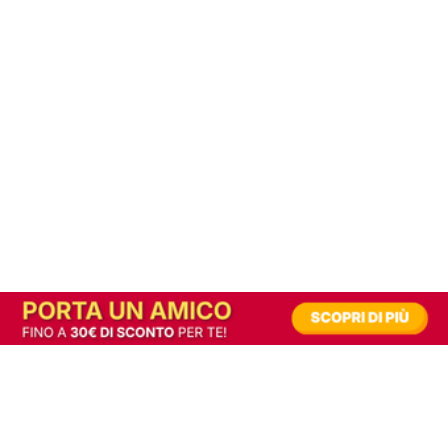
In alternativa, prova la versione digitale!
|
Abbonati
Contribuisci a mantenere questo sito gratuito
Riusciamo a fornire informazione gratuita grazie alla pubblicità erogata dai nostri
partner.
Accettando i consensi richiesti permetti ai nostri partner di creare un'esperienza