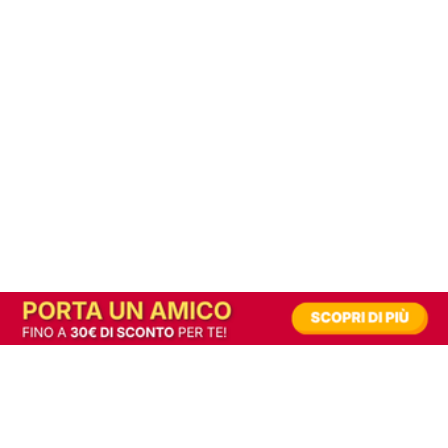
In alternativa, prova la versione digitale!
|
Abbonati
Contribuisci a mantenere questo sito gratuito
Riusciamo a fornire informazione gratuita grazie alla pubblicità erogata dai nostri
partner.
Accettando i consensi richiesti permetti ai nostri partner di creare un'esperienza