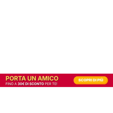
In alternativa, prova la versione digitale!
|
Abbonati
Contribuisci a mantenere questo sito gratuito
Riusciamo a fornire informazione gratuita grazie alla pubblicità erogata dai nostri
partner.
Accettando i consensi richiesti permetti ai nostri partner di creare un'esperienza