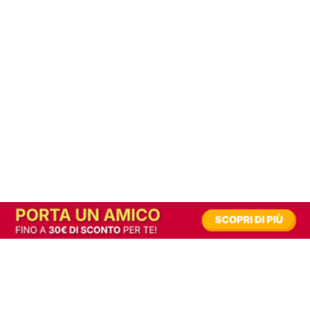
In alternativa, prova la versione digitale!
|
Abbonati
Contribuisci a mantenere questo sito gratuito
Riusciamo a fornire informazione gratuita grazie alla pubblicità erogata dai nostri
partner.
Accettando i consensi richiesti permetti ai nostri partner di creare un'esperienza