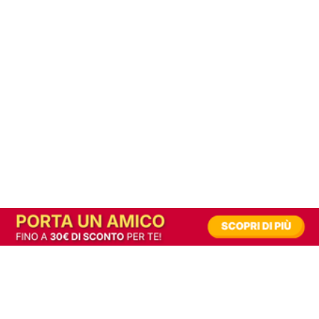
In alternativa, prova la versione digitale!
|
Abbonati
Contribuisci a mantenere questo sito gratuito
Riusciamo a fornire informazione gratuita grazie alla pubblicità erogata dai nostri
partner.
Accettando i consensi richiesti permetti ai nostri partner di creare un'esperienza