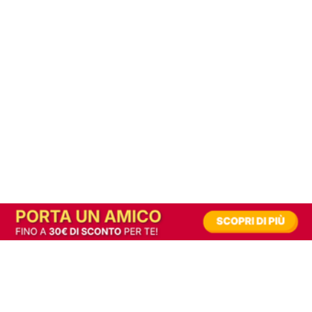
In alternativa, prova la versione digitale!
|
Abbonati
Contribuisci a mantenere questo sito gratuito
Riusciamo a fornire informazione gratuita grazie alla pubblicità erogata dai nostri
partner.
Accettando i consensi richiesti permetti ai nostri partner di creare un'esperienza