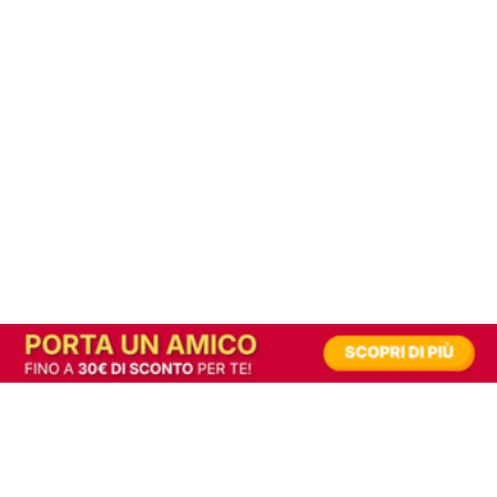
In alternativa, prova la versione digitale!
|
Abbonati
Contribuisci a mantenere questo sito gratuito
Riusciamo a fornire informazione gratuita grazie alla pubblicità erogata dai nostri
partner.
Accettando i consensi richiesti permetti ai nostri partner di creare un'esperienza