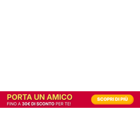
In alternativa, prova la versione digitale!
|
Abbonati
Contribuisci a mantenere questo sito gratuito
Riusciamo a fornire informazione gratuita grazie alla pubblicità erogata dai nostri
partner.
Accettando i consensi richiesti permetti ai nostri partner di creare un'esperienza