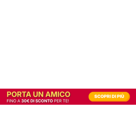
In alternativa, prova la versione digitale!
|
Abbonati
Contribuisci a mantenere questo sito gratuito
Riusciamo a fornire informazione gratuita grazie alla pubblicità erogata dai nostri
partner.
Accettando i consensi richiesti permetti ai nostri partner di creare un'esperienza