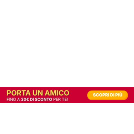
In alternativa, prova la versione digitale!
|
Abbonati
Contribuisci a mantenere questo sito gratuito
Riusciamo a fornire informazione gratuita grazie alla pubblicità erogata dai nostri
partner.
Accettando i consensi richiesti permetti ai nostri partner di creare un'esperienza