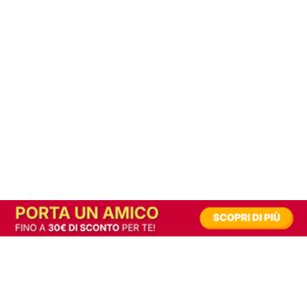
In alternativa, prova la versione digitale!
|
Abbonati
Contribuisci a mantenere questo sito gratuito
Riusciamo a fornire informazione gratuita grazie alla pubblicità erogata dai nostri
partner.
Accettando i consensi richiesti permetti ai nostri partner di creare un'esperienza