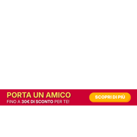
In alternativa, prova la versione digitale!
|
Abbonati
Contribuisci a mantenere questo sito gratuito
Riusciamo a fornire informazione gratuita grazie alla pubblicità erogata dai nostri
partner.
Accettando i consensi richiesti permetti ai nostri partner di creare un'esperienza