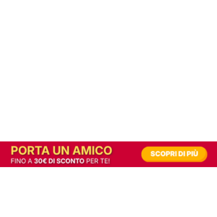
In alternativa, prova la versione digitale!
|
Abbonati
Contribuisci a mantenere questo sito gratuito
Riusciamo a fornire informazione gratuita grazie alla pubblicità erogata dai nostri
partner.
Accettando i consensi richiesti permetti ai nostri partner di creare un'esperienza