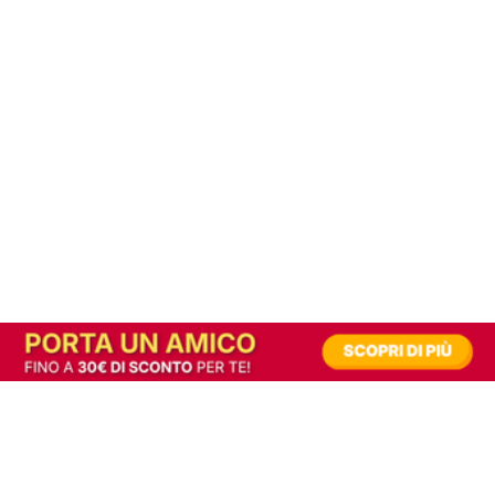
In alternativa, prova la versione digitale!
|
Abbonati
Contribuisci a mantenere questo sito gratuito
Riusciamo a fornire informazione gratuita grazie alla pubblicità erogata dai nostri
partner.
Accettando i consensi richiesti permetti ai nostri partner di creare un'esperienza