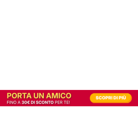
In alternativa, prova la versione digitale!
|
Abbonati
Contribuisci a mantenere questo sito gratuito
Riusciamo a fornire informazione gratuita grazie alla pubblicità erogata dai nostri
partner.
Accettando i consensi richiesti permetti ai nostri partner di creare un'esperienza