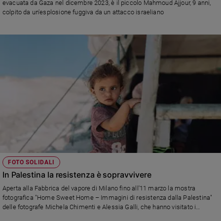
evacuata da Gaza nel dicembre 2023, è il piccolo Mahmoud Ajjour, 9 anni,
Ambiente
colpito da un'esplosione fuggiva da un attacco israeliano
e
Creato
Volontariato
Diritti
Aziende
di
valore
Caso
della
settimana
Migranti
Diversità
e
FOTO SOLIDALI
inclusione
In Palestina la resistenza è sopravvivere
Costume
Aperta alla Fabbrica del vapore di Milano fino all'11 marzo la mostra
fotografica "Home Sweet Home – Immagini di resistenza dalla Palestina"
Cultura
delle fotografe Michela Chimenti e Alessia Galli, che hanno visitato i
e
progetti di WeWorld in Cisgiordania, con una particolare attenzione ai diritti
spettacoli