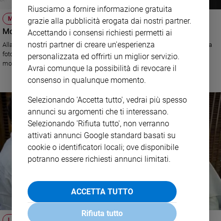
Riusciamo a fornire informazione gratuita
MOSTRA
grazie alla pubblicità erogata dai nostri partner.
Monache di clausura e carcerate: dietro le grate, l'anima
Accettando i consensi richiesti permetti ai
nostri partner di creare un'esperienza
Alla Basilica di San Carlo al Corso a Milano fino al 19 settembre la mostra
fotografica a ingresso libero "Il mondo dentro". L'autrice è entrata in tre
personalizzata ed offrirti un miglior servizio.
monasteri di clausura e nel carcere di Bollate
Avrai comunque la possibilità di revocare il
consenso in qualunque momento.
Selezionando 'Accetta tutto', vedrai più spesso
annunci su argomenti che ti interessano.
Selezionando 'Rifiuta tutto', non verranno
attivati annunci Google standard basati su
cookie o identificatori locali; ove disponibile
potranno essere richiesti annunci limitati.
ACCETTA TUTTO
Rifiuta tutto
LA FOTO DEL GIORNO