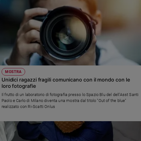
Policy
Chi
siamo
Contatti
Pubblicità
MOSTRA
Unidici ragazzi fragili comunicano con il mondo con le
Registrati
loro fotografie
Il frutto di un laboratorio di fotografia presso lo Spazio Blu del dell'Asst Santi
Redazione
Paolo e Carlo di Milano diventa una mostra dal titolo "Out of the blue"
realizzato con Ri-Scatti Onlus
Social