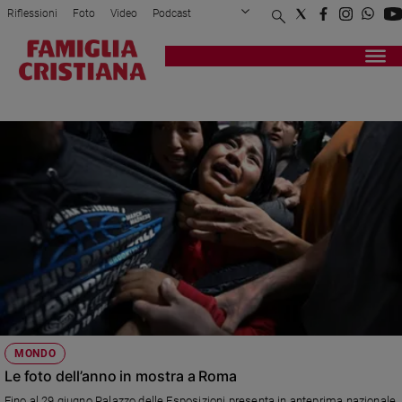
Riflessioni
Foto
Video
Podcast
Privacy Policy
Chi siamo
Contatti
Pubblicità
Attualità
Registrati
Redazione
Italia
FOTOGRAFIA
Cronaca
Politica
Mondo
Economia
Legalità
e
giustizia
Sport
Interviste
Papa
MONDO
Papa
Le foto dell’anno in mostra a Roma
Fino al 29 giugno Palazzo delle Esposizioni presenta in anteprima nazionale