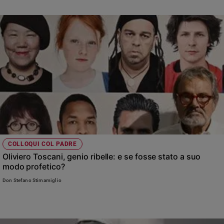
delle donne
Sanremo
2026
Cinema,
Tv
e
streaming
Libri
Musica
Arte
Famiglia
ed
COLLOQUI COL PADRE
educazione
Oliviero Toscani, genio ribelle: e se fosse stato a suo
Genitori
modo profetico?
e
Don Stefano Stimamiglio
figli
Nonni
Coppia
Scuola