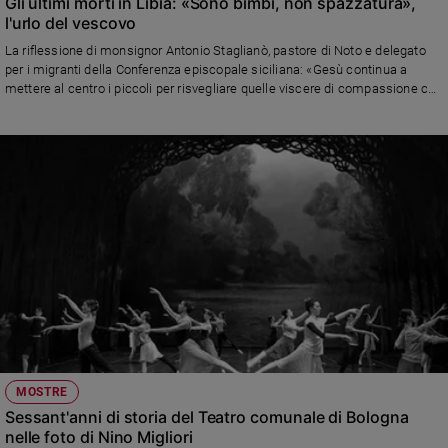
Gli ultimi morti in Libia: «Sono bimbi, non spazzatura»,
l'urlo del vescovo
La riflessione di monsignor Antonio Staglianò, pastore di Noto e delegato
per i migranti della Conferenza episcopale siciliana: «Gesù continua a
mettere al centro i piccoli per risvegliare quelle viscere di compassione che
salvano l'infanzia e tutti noi»
MOSTRE
Sessant'anni di storia del Teatro comunale di Bologna
nelle foto di Nino Migliori