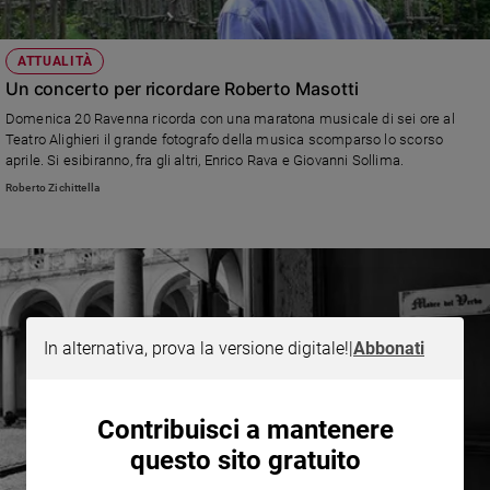
ATTUALITÀ
Un concerto per ricordare Roberto Masotti
Domenica 20 Ravenna ricorda con una maratona musicale di sei ore al
Teatro Alighieri il grande fotografo della musica scomparso lo scorso
aprile. Si esibiranno, fra gli altri, Enrico Rava e Giovanni Sollima.
Roberto Zichittella
In alternativa, prova la versione digitale!
|
Abbonati
Contribuisci a mantenere
questo sito gratuito