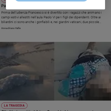
Papa Francesco gioca a biliardino
Prima dell'udienza Francesco si è divertito con i ragazzi che animano i
campi estivi allestiti nell'aula Paolo VI per i figli dei dipendenti. Oltre ai
biliardini ci sono anche i gonfiabili e, nei giardini vaticani, due piccole
piscine
Annachiara Valle
LA TRAGEDIA