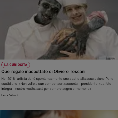
e
giovani
Adolescenza
Bioetica
Vai
Riflessioni
LA CURIOSITÀ
Quel regalo inaspettato di Oliviero Toscani
Foto
Nel 2018 l'artista donò spontaneamente uno scatto all'associazione Pane
quotidiano. «Non volle alcun compenso», racconta il presidente. «La foto
integra il nostro motto, sarà per sempre segno e memoria»
Video
Laura Bellomi
Podcast
Privacy