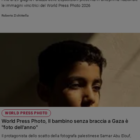
Chiesa
le immagini vincitrici del World Press Photo 2026
Chiesa
Roberto Zichittella
Fede
e
spiritualità
Santi
Devozione
e
fede
Parola
del
giorno
Santo
del
giorno
WORLD PRESS PHOTO
World Press Photo, Il bambino senza braccia a Gaza è
Società
"foto dell'anno"
e
valori
Il protagonista dello scatto della fotografa palestinese Samar Abu Elouf,